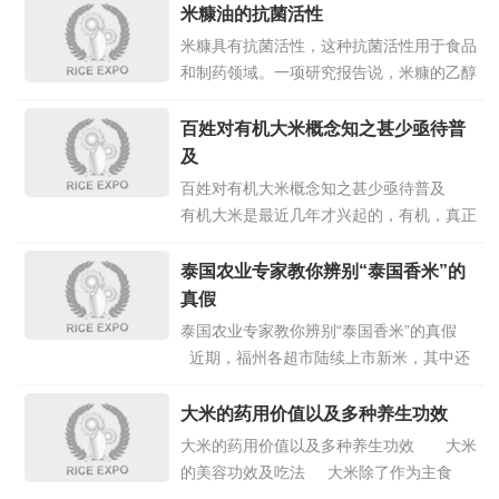
省市场监管局就和大家一起浅谈一下：真正
米糠油的抗菌活性
的香米的香味来源，以及如何选购好品质的
米糠具有抗菌活性，这种抗菌活性用于食品
香米、营养健康地摄入香米。 香米的香味
和制药领域。一项研究报告说，米糠的乙醇
来源 虽然米香并不是简单地由
点击详情>>
提取物对乳液型蛋黄酱具有抗菌活性，在这
项研究中，使用无害李斯特菌和大肠杆菌细
百姓对有机大米概念知之甚少亟待普
菌作为测试菌株，使用肉汤微量稀释法进行
及
了抗菌分析，进行了在米糠中鉴定的多功能
百姓对有机大米概念知之甚少亟待普及
阳离子肽的合成，这些肽是 L
点击详情>>
有机大米是最近几年才兴起的，有机，真正
带给百姓的是健康，在中国食品安全状况日
益恶化的今天，有机的概念更显重要。近
泰国农业专家教你辨别“泰国香米”的
日，518大米网（www.dami518.com）针
真假
对“有机大米品牌大众认知度情况”做了一次
泰国农业专家教你辨别“泰国香米”的真假
调查
点击详情>>
近期，福州各超市陆续上市新米，其中还
有来自全国各地和泰国、日本等国家的大
米。东南快报记者走访福州市场发现，不少
大米的药用价值以及多种养生功效
市民都有购买泰国大米的想法，但又怕买到
大米的药用价值以及多种养生功效 大米
假米。对此，昨日，来自泰国农业研究所所
的美容功效及吃法 大米除了作为主食
点击详情>>