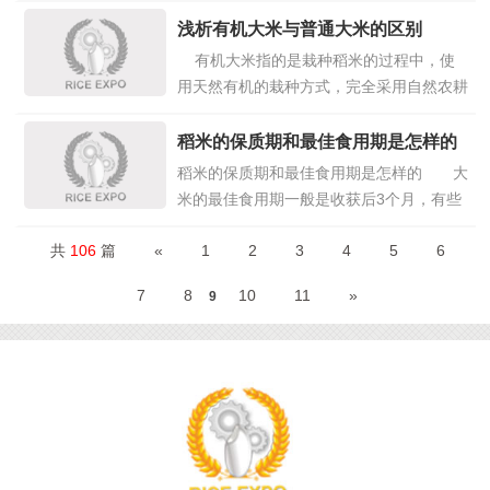
外，因为其有生津止渴、润燥清肺的作用，
所以秋冬季节多加食用，也可以改善皮肤干
浅析有机大米与普通大米的区别
燥和粗糙的问题。同时因为谷物的皮肤中富
有机大米指的是栽种稻米的过程中，使
含B族维生素，同样可以改善皮肤问题。
用天然有机的栽种方式，完全采用自然农耕
&n
点击详情>>
法种出来的大米。有机大米必须是种植改良
场推荐的良质米品种，而且在栽培过程中不
稻米的保质期和最佳食用期是怎样的
能使用化学肥料，农药和生长调节剂等。那
稻米的保质期和最佳食用期是怎样的 大
么，有机大米与普通大米的区别是什么，米
米的最佳食用期一般是收获后3个月，有些
大娘有机大米的好处
点击详情>>
品种长一些，在春节期间也不错。到了5～
共
106
篇
«
1
2
3
4
5
6
6月梅雨季节，由于气温高、湿度大，大米
的口感会下降。早稻米是在高温季节收获，
7
8
10
11
»
9
后熟作用较短，1个月左右食用最佳。 稻
点击详情>>