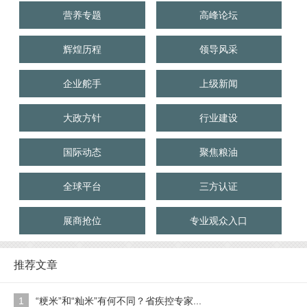
营养专题
高峰论坛
辉煌历程
领导风采
企业舵手
上级新闻
大政方针
行业建设
国际动态
聚焦粮油
全球平台
三方认证
展商抢位
专业观众入口
推荐文章
1
“粳米”和“籼米”有何不同？省疾控专家...