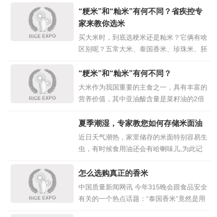
“粳米”和“籼米”有何不同？省疾控专
家来教你选米
买大米时，到底选粳米还是籼米？它俩有啥
区别呢？五常大米、泰国香米、珍珠米、胚
芽米……这天天吃随处见的大米，买起来也
要万分纠结，还有“煮饭到底要加多少水”，
“粳米”和“籼米”有何不同？
也是很多小伙伴头疼的日常困惑。今天（4
大米作为我国重要的主食之一，具有丰富的
月15日），省疾控的专家来教教大家怎么
营养价值，其中亚油酸含量是菜籽油的2倍
选大米。 大米作为我国重要
点击详情
～5倍，同时大米中蛋白质和氨基酸的构成
>>
比例也远高于小麦、大麦和玉米等农作物。
夏季潮湿，专家教您如何存储米面油
我们常说的大米其实是个统称，根据我
近日天气潮热，家里储存的米面特别容易生
国制定的大米强制性标准，一般说来，大米
虫，有时候食用油还会有哈喇味儿,为此记
可以分为粳米、籼米和糯米。粳
点击详情
者特别连线北京市食药监局和首农食品集团
>>
相关专家，为您提供夏季米面油储存方法。
怎么选购真正的香米
张玉军 摄资料图大米：暴晒防虫不可取 专
中国质量新闻网讯 今年315晚会跟食品安全
家介绍，失去稻壳与皮层保护的大米，容易
有关的一个热点话题：“泰国香米”竟然是用
受环境条件影响而吸湿、发热
点击详情>>
普通的大米加香精勾兑出来的！下面，青海