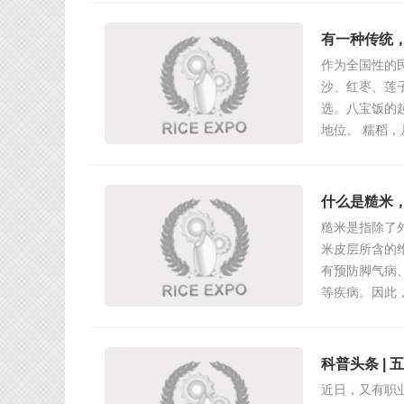
有一种传统，
作为全国性的
沙、红枣、莲
选。八宝饭的
地位。 糯稻
什么是糙米
糙米是指除了
米皮层所含的维
有预防脚气病
等疾病。因此
科普头条 |
近日，又有职