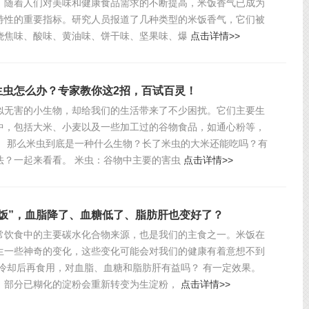
。随着人们对美味和健康食品需求的不断提高，米饭香气已成为
特性的重要指标。研究人员报道了几种类型的米饭香气，它们被
烧焦味、酸味、黄油味、饼干味、坚果味、爆
点击详情>>
生虫怎么办？专家教你这2招，百试百灵！
似无害的小生物，却给我们的生活带来了不少困扰。它们主要生
中，包括大米、小麦以及一些加工过的谷物食品，如通心粉等，
！ 那么米虫到底是一种什么生物？长了米虫的大米还能吃吗？有
法？一起来看看。 米虫：谷物中主要的害虫
点击详情>>
米饭”，血脂降了、血糖低了、脂肪肝也变好了？
常饮食中的主要碳水化合物来源，也是我们的主食之一。米饭在
生一些神奇的变化，这些变化可能会对我们的健康有着意想不到
饭冷却后再食用，对血脂、血糖和脂肪肝有益吗？ 有一定效果。
，部分已糊化的淀粉会重新转变为生淀粉，
点击详情>>