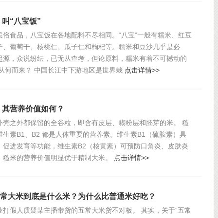
叫“八宝饭”
民俗食品，八宝饭在各地配料不尽相同。“八宝”一般有糯米、红豆
子、葡萄干、核桃仁、瓜子仁和枸杞等。糯米和豆沙几乎是必
起源，众说纷纭，已无从查考，但论原料，糯米有着不可撼动的
，从何而来？ 中国长江中下游地区是世界栽
点击详情>>
，其营养价值如何？
外壳之外都保留的全谷粒，即含有皮层、糊粉层和胚芽的米。 糙
生素B1、B2 都是人体重要的营养素。维生素B1（硫胺素）具
、促进发育等功能，维生素B2（核黄素）可预防口角炎、皮肤炎
，糙米的营养价值明显优于精制大米。
点击详情>>
 五常大米到底是什么米？为什么比普通米好吃？
业打假人质疑某主播带货的五常大米货不对板。 其实，关于“五常