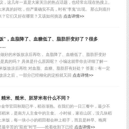
争议，这几年一直是大家关注的热点话题，也经常出现在热搜上。
大米真的好吃，但产量确实不高，时有“李鬼”出现。 那么到底什
米？它们又好在哪里？又该如何挑选
点击详情>>
米饭”，血脂降了、血糖低了、脂肪肝变好了？很多
……
“把做好的米饭放凉后再吃， 血脂降了、血糖低了、脂肪肝变好
法是真的吗？ 具体是什么原因呢？ 小编这就带你去详细了解一
的米饭放凉后再吃 对血脂、血糖、脂肪肝有好处？ 答案：有一定
饭放凉之后，一部分已经糊化的淀粉就又回
点击详情>>
：精米、糙米、胚芽米有什么不同？
23 秋分金华官田秋期已半，稻谷渐熟。在我们的一日三餐中，最少不
而稻米，是南方人主食中的主食。 小时候，家在山区，没几块稻
上米饭，每一块小小的稻田都会种上稻子，而且是种早、晚两
是最辛苦的“双抢”时节——抢着收割下已经
点击详情>>