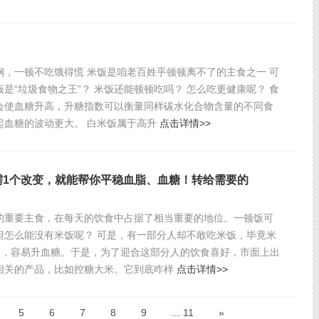
钢，一顿不吃饿得慌 米饭是咱老百姓乎顿顿离不了的主食之一 可
是“垃圾食物之王”？ 米饭还能顿顿吃吗？ 怎么吃更健康呢？ 食
会使血糖升高，升糖指数可以衡量同样碳水化合物含量的不同食
起血糖的波动更大。 白米饭属于高升
点击详情>>
需1个改变，就能帮你平稳血脂、血糖！转给需要的
的重要主食，在每天的饮食中占据了相当重要的地位。一顿饭可
但怎么能没有米饭呢？ 可是，有一部分人却不敢吃米饭，毕竟米
 食物，容易升血糖。于是，为了迎合这部分人的饮食喜好，市面上出
相关的产品，比如控糖大米。它到底咋样
点击详情>>
5
6
7
8
9
... 11
»