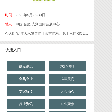
时间：
2026年5月28-30日
地点：
中国.合肥.滨湖国际会展中心
今天距"优质大米发展网【官方网站】第十六届RICE中国大米展【官网】优质大米展【官网】大米展【官网】"开幕还有
快捷入口
供应信息
求购信息
金奖企业
推荐展商
专家解读
大会动态
行业资讯
企业聚焦