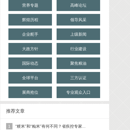
营养专题
高峰论坛
辉煌历程
领导风采
企业舵手
上级新闻
大政方针
行业建设
国际动态
聚焦粮油
全球平台
三方认证
展商抢位
专业观众入口
推荐文章
1
“粳米”和“籼米”有何不同？省疾控专家...