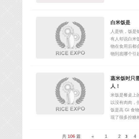
白米饭是
人是铁，饭是
有人却说白米饭
物在食用后都
物到底哪个引
蒸米饭时只
人！
米饭是餐桌上
以没有肉肉，
饭是高 GI
现了很多控糖
共
106
篇
«
1
2
4
3