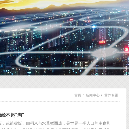
首页
/
新闻中心
/
营养专题
经不起“淘”
饭，或简称饭，由稻米与水蒸煮而成，是世界一半人口的主食和