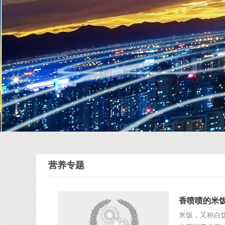
营养专题
香喷喷的米饭
米饭，又称白