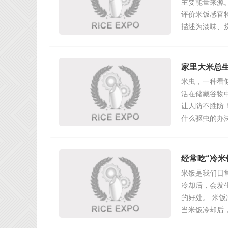
主要能量来源
评价米饭感官
描述为淡味、
家里大米总
米虫，一种看
活在储藏谷物
让人防不胜防
什么驱虫的办
经常吃“冷
米饭是我们日
冷却后，会发
的好处。 米
当米饭冷却后