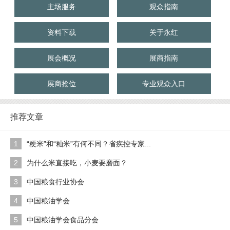
主场服务
观众指南
资料下载
关于永红
展会概况
展商指南
展商抢位
专业观众入口
推荐文章
1
“粳米”和“籼米”有何不同？省疾控专家...
2
为什么米直接吃，小麦要磨面？
3
中国粮食行业协会
4
中国粮油学会
5
中国粮油学会食品分会