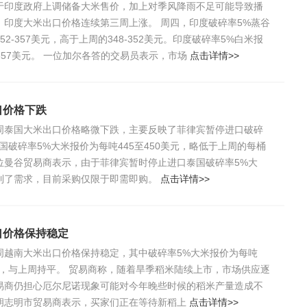
于印度政府上调储备大米售价，加上对季风降雨不足可能导致播
，印度大米出口价格连续第三周上涨。 周四，印度破碎率5%蒸谷
52-357美元，高于上周的348-352美元。印度破碎率5%白米报
-357美元。 一位加尔各答的交易员表示，市场
点击详情>>
口价格下跌
周泰国大米出口价格略微下跌，主要反映了菲律宾暂停进口破碎
国破碎率5%大米报价为每吨445至450美元，略低于上周的每桶
一位曼谷贸易商表示，由于菲律宾暂时停止进口泰国破碎率5%大
制了需求，目前采购仅限于即需即购。
点击详情>>
口价格保持稳定
周越南大米出口价格保持稳定，其中破碎率5%大米报价为每吨
美元，与上周持平。 贸易商称，随着旱季稻米陆续上市，市场供应逐
易商仍担心厄尔尼诺现象可能对今年晚些时候的稻米产量造成不
胡志明市贸易商表示，买家们正在等待新稻上
点击详情>>