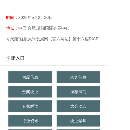
时间：
2026年5月28-30日
地点：
中国.合肥.滨湖国际会展中心
今天距"优质大米发展网【官方网站】第十六届RICE中国大米展【官网】优质大米展【官网】大米展【官网】"开幕还有
快捷入口
供应信息
求购信息
金奖企业
推荐展商
专家解读
大会动态
行业资讯
企业聚焦