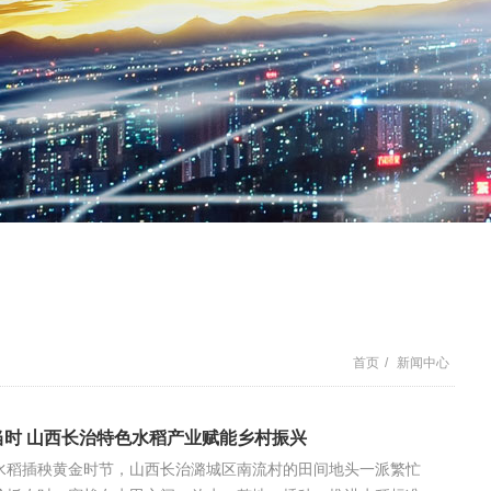
首页
/
新闻中心
当时 山西长治特色水稻产业赋能乡村振兴
水稻插秧黄金时节，山西长治潞城区南流村的田间地头一派繁忙