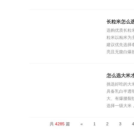
长粒米怎么
选购优质长粒
粒米以籼米为
建议优先选择
亮且无腹白爆
怎么选大米
挑选好吃的大
具备乳白半透
大、有爆腰裂
选择一级大米，
共
4285
篇
«
1
2
3