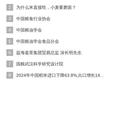
2
为什么米直接吃，小麦要磨面？
3
中国粮食行业协会
4
中国粮油学会
5
中国粮油学会食品分会
6
益海嘉里集团贸易总监 涂长明先生
7
国粮武汉科学研究设计院
8
2024年中国稻米进口下降63.8%,出口增长14...