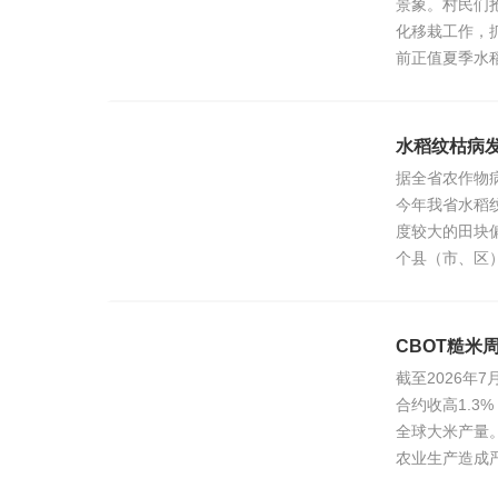
景象。村民们
化移栽工作，
前正值夏季水
水稻纹枯病
据全省农作物
今年我省水稻
度较大的田块偏
个县（市、区）
CBOT糙米
截至2026年
合约收高1.
全球大米产量。
农业生产造成