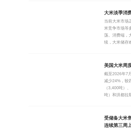
大米淡季消
当前大米市场
米竞争市场等
荡。消费端，
续，大米储存
美国大米周
截至2026年7
减少24%，较
（3,400吨）
吨）和洪都拉斯（
情>>
受储备大米
连续第三周