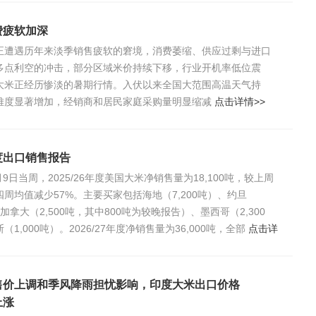
费疲软加深
正遭遇历年来淡季销售疲软的窘境，消费萎缩、供应过剩与进口
多点利空的冲击，部分区域米价持续下移，行业开机率低位震
大米正经历惨淡的暑期行情。入伏以来全国大范围高温天气持
难度显著增加，经销商和居民家庭采购量明显缩减
点击详情>>
度出口销售报告
月9日当周，2025/26年度美国大米净销售量为18,100吨，较上周
四周均值减少57%。主要买家包括海地（7,200吨）、约旦
、加拿大（2,500吨，其中800吨为较晚报告）、墨西哥（2,300
1,000吨）。2026/27年度净销售量为36,000吨，全部
点击详
售价上调和季风降雨担忧影响，印度大米出口价格
上涨