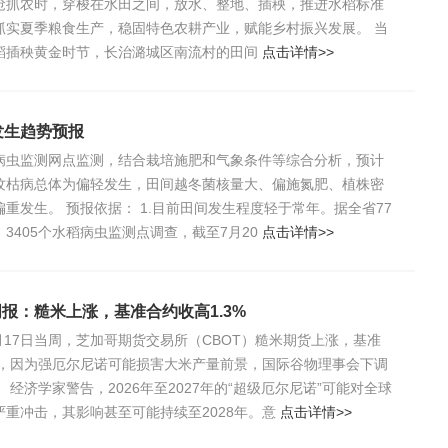
抢抓农时，穿梭在水田之间，放水、整地、插秧，推进水稻标准
抓实夏季粮食生产，稳固特色农耕产业，赋能乡村振兴发展。 当
稻插秧黄金时节，长治潞城区南流村的田间
点击详情>>
发生趋势预报
病虫监测网点监测，结合栽培施肥和气象条件等综合分析，预计
纹枯病总体为偏轻发生，田间越冬菌核量大、偏施氮肥、植株密
重发生。 预报依据： 1.目前田间发生程度轻于常年。据全省77
3405个水稻病虫监测点调查，截至7月20
点击详情>>
周报：糙米上涨，基准合约收高1.3%
7月17日当周，芝加哥期货交易所（CBOT）糙米期货上涨，基准
3%，因为强厄尔尼诺可能损害大米产量前景，国际谷物理事会下调
 经济学家警告，2026年至2027年的“超级厄尔尼诺”可能对全球
严重冲击，其影响甚至可能持续至2028年。意
点击详情>>