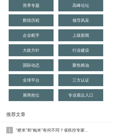
营养专题
高峰论坛
辉煌历程
领导风采
企业舵手
上级新闻
大政方针
行业建设
国际动态
聚焦粮油
全球平台
三方认证
展商抢位
专业观众入口
推荐文章
1
“粳米”和“籼米”有何不同？省疾控专家...