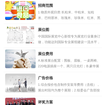
招商范围
1.物质外观归类:长粒米、中粒米、短粒
米、巴特那米、玫瑰米、珍珠米、红米、黑
米等。2.碾磨和加工方式归类:白米,棕色米,
增补(营养素)米,蒸谷米,袋煮米,爆米花或膨
展位图
化食品,碾轧米片,米粉(精米粉),还有方便米,
中国国际展览中心新馆专为展览行业量身订
预煮米(预先烹调好的或即食的、冷食的半
做，功能达到国际专业展馆建设一流水平，
熟品、易熟品)。
点击详情>>
是中国顶级专业化展馆。每个展厅既可独立
承办小型展览，又能通过内部连廊彼此相互
展位费用
连通，利于承办大型展览。
点击详情>>
A.标准展台配置：围板、眉板、一桌两椅、
220电源插座一个、两只日光灯；B.豪华展
台配置（单开）B.豪华展台配置（双开）C.
以上特装光地的价格不含特装管理费用及特
广告价格
装施工费用；D.室外广地配置为：桁架门
1.综合报价包含制作安装等费用（含税），
头、满铺地毯、接待桌椅。
点击详情>>
展出时段均为整个展期；2.组委会广告部按
照先选择、先付款的原则安排广告位；本届
博览会大会组委会备有完整的报价列表，如
评奖方案