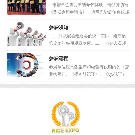
有需要请联系组委会工作人员索取。所有报
1.申请单位需要申请参评奖项，请认真填写
价最终解释权归本届展会组委会。
点击详
《奖项参评申请表》，填写完毕后传真或邮
情>>
寄至大会组委会（传真件及复印件具有同等
法律效力）。2.组委会在接到《奖项参评申
参展须知
请表》后两日内，向参评单位回复确认函，
一、 服从展会组委会的统一安排，遵守展
以确认参评资格。
点击详情>>
览场馆的各项规章制度。二、 与会人员须
佩戴展会组委会统一核发的参展证件；施工
人员统一着装，持证上岗，并严格遵守国务
参展流程
院《大型群众性活动安全管理条例》和《北
参展单位应具备生产和经营有效期内的《营
京市大型社会活动安全管理条例》和施工要
业执照》、《税务登记证》、《QS认证》
求。
点击详情>>
等合法的资质、文件证书等（国际客户提供
所在国家的有效经营资格证件），组委会坚
持先申请、先付款、先确认的原则。
点击
详情>>