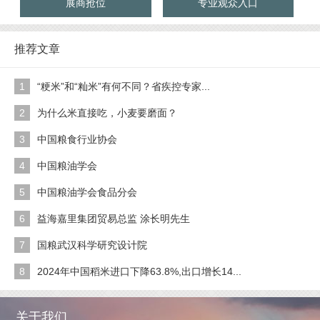
展商抢位
专业观众入口
推荐文章
1
“粳米”和“籼米”有何不同？省疾控专家...
2
为什么米直接吃，小麦要磨面？
3
中国粮食行业协会
4
中国粮油学会
5
中国粮油学会食品分会
6
益海嘉里集团贸易总监 涂长明先生
7
国粮武汉科学研究设计院
8
2024年中国稻米进口下降63.8%,出口增长14...
关于我们