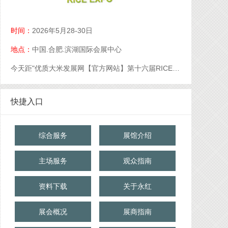
时间：
2026年5月28-30日
地点：
中国.合肥.滨湖国际会展中心
今天距"优质大米发展网【官方网站】第十六届RICE中国大米展【官网】优质大米展【官网】大米展【官网】"开幕还有
快捷入口
综合服务
展馆介绍
主场服务
观众指南
资料下载
关于永红
展会概况
展商指南