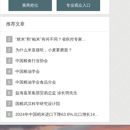
展商抢位
专业观众入口
推荐文章
1
“粳米”和“籼米”有何不同？省疾控专家...
2
为什么米直接吃，小麦要磨面？
3
中国粮食行业协会
4
中国粮油学会
5
中国粮油学会食品分会
6
益海嘉里集团贸易总监 涂长明先生
7
国粮武汉科学研究设计院
8
2024年中国稻米进口下降63.8%,出口增长14...