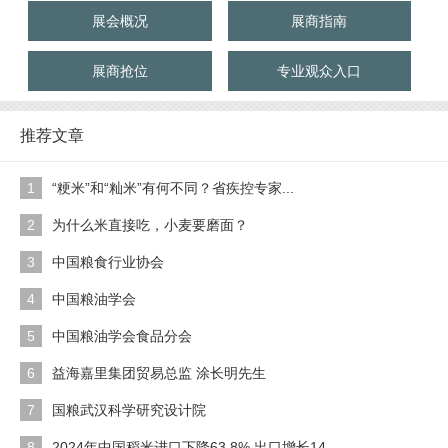
展会概况
展商指南
展商抢位
专业观众入口
推荐文章
1
“粳米”和“籼米”有何不同？省疾控专家...
2
为什么米直接吃，小麦要磨面？
3
中国粮食行业协会
4
中国粮油学会
5
中国粮油学会食品分会
6
益海嘉里集团贸易总监 涂长明先生
7
国粮武汉科学研究设计院
8
2024年中国稻米进口下降63.8%,出口增长14...