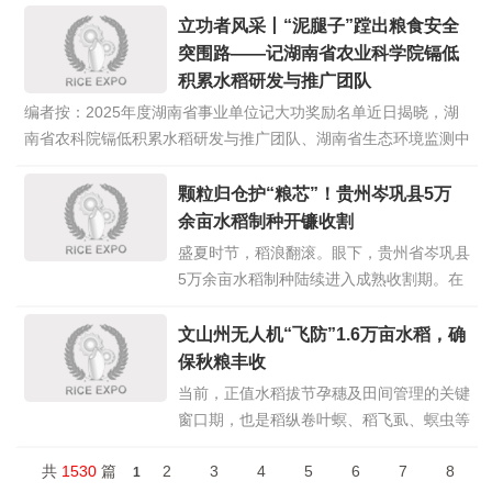
模式开展实收检验。现场，省、市、县三级
立功者风采丨“泥腿子”蹚出粮食安全
农业专家团队开展田间测产收割、称重、测
突围路——记湖南省农业科学院镉低
水分含量、计算产量全流程作业，以实测数
积累水稻研发与推广团队
据对比两种种植模式的产量与效益
点击详
编者按：2025年度湖南省事业单位记大功奖励名单近日揭晓，湖
情>>
南省农科院镉低积累水稻研发与推广团队、湖南省生态环境监测中
心、湖南省矿产资源调查所3个集体，彭世中（长沙市无线电监测
站）、石家文（湘西州永顺县第一中学）、黄楚儒（永州市教育科
颗粒归仓护“粮芯”！贵州岑巩县5万
学研究院）、廖凤初（湖南省
点击详情>>
余亩水稻制种开镰收割
盛夏时节，稻浪翻滚。眼下，贵州省岑巩县
5万余亩水稻制种陆续进入成熟收割期。在
水尾镇驾鳌村水稻制种基地，三台大型收割
机正开足马力在田间来回穿梭，伴随着阵阵
文山州无人机“飞防”1.6万亩水稻，确
轰鸣声，收割、脱粒、装车等工序一气呵
保秋粮丰收
成，一粒粒饱满的稻种顺着出粮口倾泻而
当前，正值水稻拔节孕穗及田间管理的关键
下。 “我家现在制种规模已有300多
点击详
窗口期，也是稻纵卷叶螟、稻飞虱、螟虫等
情>>
病虫害高发易发阶段。为有效遏制病虫害蔓
共
1530
篇
2
3
4
5
6
7
8
延，保障粮食稳产增收，8月1日，州植保
1