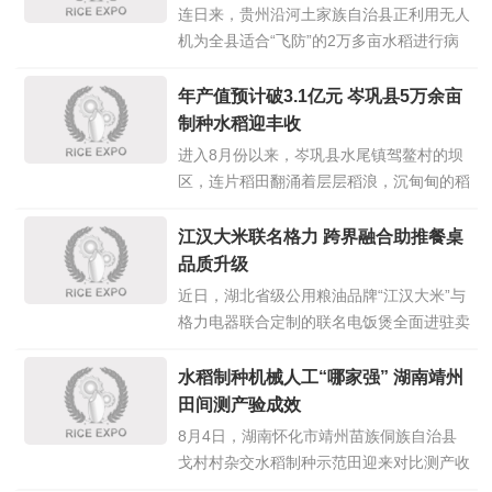
县汇聚农业科技发展有限公司总经理葛俊亮
连日来，贵州沿河土家族自治县正利用无人
出小龙虾的肚皮说，嫩江弱
点击详情>>
机为全县适合“飞防”的2万多亩水稻进行病
虫害统防统治，以遏制病虫害侵害，确保粮
食生产安全。 在淇滩镇三壶村育秧移栽全
年产值预计破3.1亿元 岑巩县5万余亩
程机械化示范基地，县农机中心正组织植保
制种水稻迎丰收
无人机进行飞防作业，装药、起飞、喷
进入8月份以来，岑巩县水尾镇驾鳌村的坝
洒……伴随着一阵阵旋翼转动声，植
点击
区，连片稻田翻涌着层层稻浪，沉甸甸的稻
详情>>
穗弯下腰杆。稻田里，数台收割机来回穿
梭，机器轰鸣作响，割稻、脱粒一气呵成，
江汉大米联名格力 跨界融合助推餐桌
饱满的稻粒顺着出料口哗哗倾泻，落入等候
品质升级
一旁的转运货车里。 今年种了300多亩的驾
近日，湖北省级公用粮油品牌“江汉大米”与
鳌村种植大户杨世伟来回奔走在田
点击详
格力电器联合定制的联名电饭煲全面进驻卖
情>>
场，首批500台产品同步上架各大商超专
柜，线上百余家官方店铺同步开售。这是继
水稻制种机械人工“哪家强” 湖南靖州
2025年12月粤港澳大湾区品牌推介会首发
田间测产验成效
后，双方跨界合作成果由区域试点向全国市
8月4日，湖南怀化市靖州苗族侗族自治县
场拓展，标志着“粮油+家电”产业
点击详情
戈村村杂交水稻制种示范田迎来对比测产收
>>
割，针对全机械化制种、传统人工制种两种