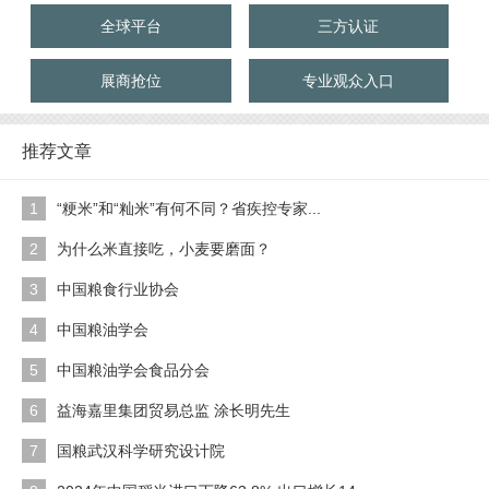
全球平台
三方认证
展商抢位
专业观众入口
推荐文章
1
“粳米”和“籼米”有何不同？省疾控专家...
2
为什么米直接吃，小麦要磨面？
3
中国粮食行业协会
4
中国粮油学会
5
中国粮油学会食品分会
6
益海嘉里集团贸易总监 涂长明先生
7
国粮武汉科学研究设计院