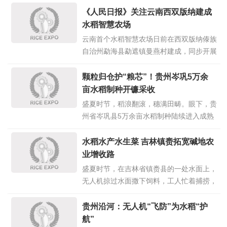
《人民日报》关注云南西双版纳建成
水稻智慧农场
云南首个水稻智慧农场日前在西双版纳傣族
自治州勐海县勐遮镇曼燕村建成，同步开展
了水稻耕、种、管、收全程智能化无人化技
术演示培训。该水稻智慧农场依托5G高速
颗粒归仓护“粮芯”！贵州岑巩5万余
物联网与电信农业信息化底座，搭配北斗分
亩水稻制种开镰采收
体式智能农机终端全套监测硬件，通过人工
盛夏时节，稻浪翻滚，穗满田畴。眼下，贵
智能数字技术搭建起一体化农机数
点击详
州省岑巩县5万余亩水稻制种陆续进入成熟
情>>
收割期，水尾镇、龙田镇等地的种植大户与
种业企业紧密协作，抢抓晴好天气开镰收
水稻水产水生菜 吉林镇赉拓宽碱地农
割、烘干入库，全力保障优质良种颗粒归
业增收路
仓，为粮食生产安全筑牢“种源”根基。 在水
盛夏时节，在吉林省镇赉县的一处水面上，
尾镇驾鳌村水稻制种基地，沉甸甸
点击详
无人机掠过水面撒下饲料，工人忙着捕捞，
情>>
刚捕捞上岸的小龙虾在网筐里活蹦乱跳。几
年前，这片养虾水域所在的土地，还是无人
贵州沿河：无人机“飞防”为水稻“护
问津的盐碱荒地。 “清水煮了就能吃。”镇赉
航”