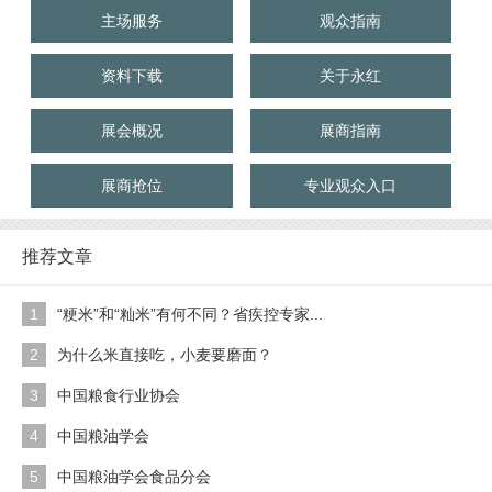
主场服务
观众指南
资料下载
关于永红
展会概况
展商指南
展商抢位
专业观众入口
推荐文章
1
“粳米”和“籼米”有何不同？省疾控专家...
2
为什么米直接吃，小麦要磨面？
3
中国粮食行业协会
4
中国粮油学会
5
中国粮油学会食品分会