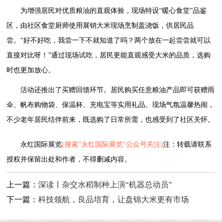
为增强居民对优质粮油的直观体验，现场特设“暖心食堂”品鉴
区，由社区食堂厨师使用展销大米现场烹制盖浇饭，供居民品
尝。“好不好吃，我尝一下不就知道了吗？两个放在一起尝尝就可以
直接对比呀！”通过现场试吃，居民更能直观感受大米的品质，选购
时也更加放心。
活动还推出了买赠回馈环节。居民购买任意粮油产品即可获赠雨
伞、帆布购物袋、保温杯、充电宝等实用礼品。现场气氛温馨热闹，
不少老年居民结伴前来，既选购了日常所需，也感受到了社区关怀。
永红国际展览
(搜索"永红国际展览"公众号关注)
注：转载请联系
授权并保留出处和作者，不得删减内容。
上一篇：
深读丨杂交水稻制种上演“机器总动员”
下一篇：
科技领航，良品培育，让盘锦大米更有市场