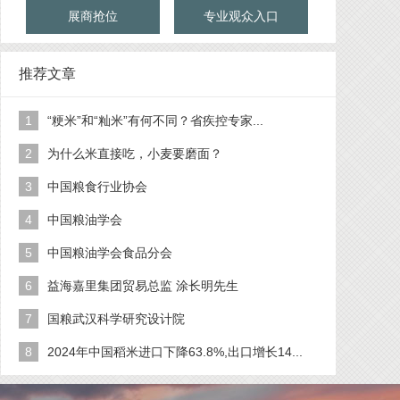
展商抢位
专业观众入口
推荐文章
1
“粳米”和“籼米”有何不同？省疾控专家...
2
为什么米直接吃，小麦要磨面？
3
中国粮食行业协会
4
中国粮油学会
5
中国粮油学会食品分会
6
益海嘉里集团贸易总监 涂长明先生
7
国粮武汉科学研究设计院
8
2024年中国稻米进口下降63.8%,出口增长14...