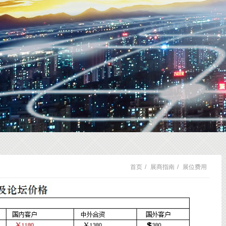
首页
/
展商指南
/
展位费用