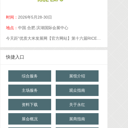
时间：
2026年5月28-30日
地点：
中国.合肥.滨湖国际会展中心
今天距"优质大米发展网【官方网站】第十六届RICE中国大米展【官网】优质大米展【官网】大米展【官网】"开幕还有
快捷入口
综合服务
展馆介绍
主场服务
观众指南
资料下载
关于永红
展会概况
展商指南