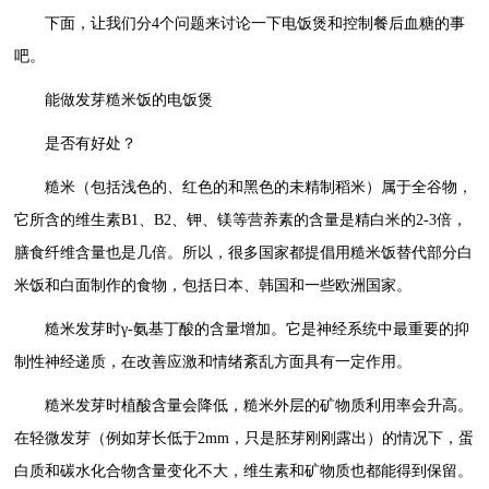
下面，让我们分4个问题来讨论一下电饭煲和控制餐后血糖的事
吧。
能做发芽糙米饭的电饭煲
是否有好处？
糙米（包括浅色的、红色的和黑色的未精制稻米）属于全谷物，
它所含的维生素B1、B2、钾、镁等营养素的含量是精白米的2-3倍，
膳食纤维含量也是几倍。所以，很多国家都提倡用糙米饭替代部分白
米饭和白面制作的食物，包括日本、韩国和一些欧洲国家。
糙米发芽时γ-氨基丁酸的含量增加。它是神经系统中最重要的抑
制性神经递质，在改善应激和情绪紊乱方面具有一定作用。
糙米发芽时植酸含量会降低，糙米外层的矿物质利用率会升高。
在轻微发芽（例如芽长低于2mm，只是胚芽刚刚露出）的情况下，蛋
白质和碳水化合物含量变化不大，维生素和矿物质也都能得到保留。