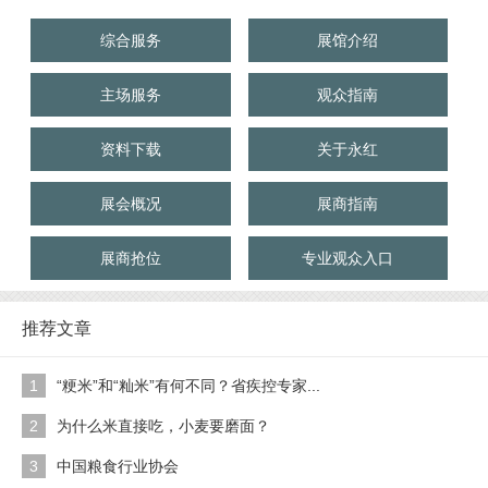
综合服务
展馆介绍
主场服务
观众指南
资料下载
关于永红
展会概况
展商指南
展商抢位
专业观众入口
推荐文章
1
“粳米”和“籼米”有何不同？省疾控专家...
2
为什么米直接吃，小麦要磨面？
3
中国粮食行业协会