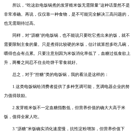
所以，“吃这款电饭锅煮的发芽糙米饭无需限量”这种话显然不是
非常准确。再说，仅仅靠一种食物，是不可能完全解决三高问题的，
也无需期待过高。
同样，对“沥糖”的电饭锅，也不能说只要吃它煮出来的饭，就不
需要限制主食的量。只是煮得比较硬的米饭，估计就算想多吃几碗，
嚼得也会有点累。只要注意别因为米饭消化率低了，血糖过低食欲上
升，两餐之间忍不住去吃饼干零食就好。
总之，对于“控糖”类的电饭锅，我的看法是这样的：
1.这类电饭锅给消费者提供了多种烹调可能，烹调电器企业的努
力值得鼓励。
2.发芽糙米饭不一定血糖指数低，但营养价值的确大大高于米
饭，值得全家人吃。
3.“沥糖”米饭确实消化速度慢，抗性淀粉增加，但营养价值下