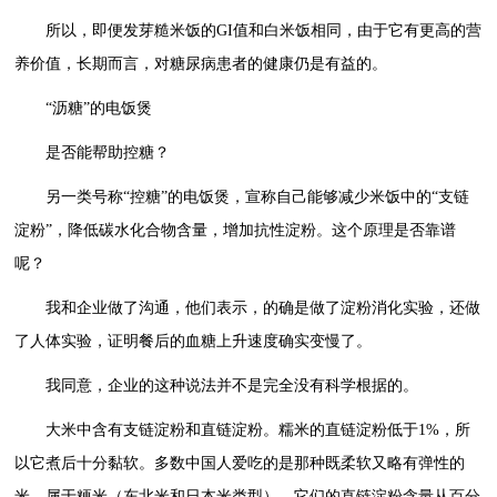
所以，即便发芽糙米饭的GI值和白米饭相同，由于它有更高的营
养价值，长期而言，对糖尿病患者的健康仍是有益的。
“沥糖”的电饭煲
是否能帮助控糖？
另一类号称“控糖”的电饭煲，宣称自己能够减少米饭中的“支链
淀粉”，降低碳水化合物含量，增加抗性淀粉。这个原理是否靠谱
呢？
我和企业做了沟通，他们表示，的确是做了淀粉消化实验，还做
了人体实验，证明餐后的血糖上升速度确实变慢了。
我同意，企业的这种说法并不是完全没有科学根据的。
大米中含有支链淀粉和直链淀粉。糯米的直链淀粉低于1%，所
以它煮后十分黏软。多数中国人爱吃的是那种既柔软又略有弹性的
米，属于粳米（东北米和日本米类型），它们的直链淀粉含量从百分