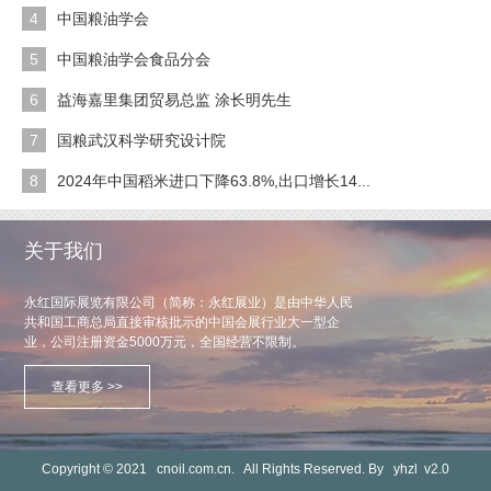
4
中国粮油学会
5
中国粮油学会食品分会
6
益海嘉里集团贸易总监 涂长明先生
7
国粮武汉科学研究设计院
8
2024年中国稻米进口下降63.8%,出口增长14...
关于我们
永红国际展览有限公司（简称：永红展业）是由中华人民
共和国工商总局直接审核批示的中国会展行业大一型企
业，公司注册资金5000万元，全国经营不限制。
查看更多 >>
Copyright © 2021
cnoil.com.cn.
All Rights Reserved. By
yhzl
v2.0