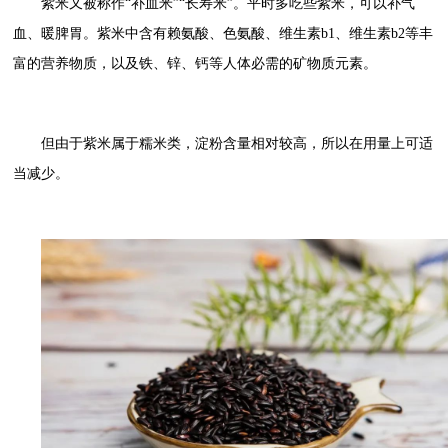
紫米又被称作“补血米”“长寿米”。平时多吃些紫米，可以补气
血、暖脾胃。紫米中含有赖氨酸、色氨酸、维生素b1、维生素b2等丰
富的营养物质，以及铁、锌、钙等人体必需的矿物质元素。
但由于紫米属于糯米类，淀粉含量相对较高，所以在用量上可适
当减少。