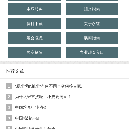
主场服务
观众指南
资料下载
关于永红
展会概况
展商指南
展商抢位
专业观众入口
推荐文章
1
“粳米”和“籼米”有何不同？省疾控专家...
2
为什么米直接吃，小麦要磨面？
3
中国粮食行业协会
4
中国粮油学会
5
中国粮油学会食品分会