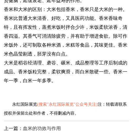
贤健脑，延缓衰老、延年益寿的作用。
香米和大米的区别：大米包括香米，香米只是大米的一种。
香米比普通大米清香、好吃，又具医药功能。香米香味奇
特，且有挥发性，蒸煮米饭时拌合少许，米饭柔软浓香，清
香四溢。其香气可消清除疲劳，并有助于增进食欲。除可作
米饭外，还可制取各种米酒，米糕等食品，其味更佳。香米
米色晶莹剔透，胚芽没有白点。
大米是稻谷经清理、砻谷、碾米、成品整理等工序后制成的
成品。香米饭粒完整，柔软爽滑，而白米散硬一些。香米一
年一季，白米一年多季。
永红国际展览
(搜索"永红国际展览"公众号关注)
注：转载请联系
授权并保留出处和作者，不得删减内容。
上一篇：
血米的功效与作用