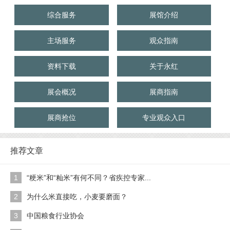
综合服务
展馆介绍
主场服务
观众指南
资料下载
关于永红
展会概况
展商指南
展商抢位
专业观众入口
推荐文章
1
“粳米”和“籼米”有何不同？省疾控专家...
2
为什么米直接吃，小麦要磨面？
3
中国粮食行业协会