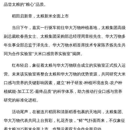
品尝太粮的“粮心”品质。
稻田启新章，太粮新米全面上市
当日下午，嘉宾一行驱车前往华大万物种植基地，太粮集团高级
副总裁欧春燕女士、太粮集团采购部总经理周章桂先生、华大万物多
年生事业部总监于泽先生、华大万物水稻首席技术专家陈齐炼先生共
同为合作实验室“大米口感营养实验室”揭牌。
红布轻启，象征着太粮与华大万物联合成立的实验室正式投入运
营。未来该实验室将整合太粮和华大万物的优势资源，共同研究大米
口感与营养的关键影响因素，建立“种子研发-种植环境改良-农户种
植赋能-加工工艺-最终品质”的科学体系，助力推动行业口感与营养
研究的标准化进程。
活动尾声，在被连片稻田和清新稻香包裹的天地间，太粮集团、
华大万物代表共同上台剪彩，礼花齐放，“鲜”气扑面而来，不仅象征
着太粮2025新米全面上市，也预示着双方合作全面启动。