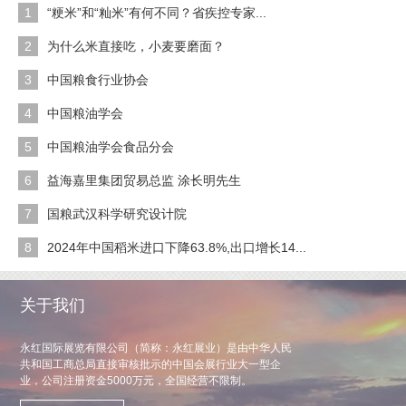
1
“粳米”和“籼米”有何不同？省疾控专家...
2
为什么米直接吃，小麦要磨面？
3
中国粮食行业协会
4
中国粮油学会
5
中国粮油学会食品分会
6
益海嘉里集团贸易总监 涂长明先生
7
国粮武汉科学研究设计院
8
2024年中国稻米进口下降63.8%,出口增长14...
关于我们
永红国际展览有限公司（简称：永红展业）是由中华人民
共和国工商总局直接审核批示的中国会展行业大一型企
业，公司注册资金5000万元，全国经营不限制。