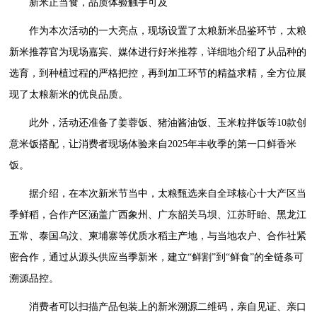
新米正当食，品质体验触手可及
作为本次活动的一大亮点，现场设置了太粮新米品鉴环节，太粮
新米推荐官为现场嘉宾、媒体进行好米推荐，详细地介绍了从品种的
选育，到种植过程的严格把控，再到加工环节的精益求精，全方位展
现了太粮新米的优良品质。
此外，活动还准备了姜蓉饭、猪油酱油饭、玉米粒拌饭等10款创
意米饭搭配，让消费者现场体验来自2025年丰收季的第一口鲜香米
饭。
据介绍，在本次新米节当中，太粮甄选来自全球核心十大产区当
季鲜稻，合作产区涵盖广西象州、广东韶关马坝、江苏盱眙、黑龙江
五常、泰国乌汶、柬埔寨等优质水稻主产地，与当地农户、合作社紧
密合作，通过从源头供应当季新米，建立“鲜割”到“鲜食”的全链条可
溯源品控。
消费者可以扫描产品包装上的新米溯源二维码，亲自见证、亲口