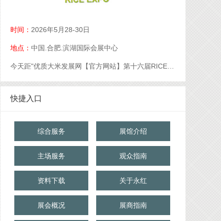
时间：
2026年5月28-30日
地点：
中国.合肥.滨湖国际会展中心
今天距"优质大米发展网【官方网站】第十六届RICE中国大米展【官网】优质大米展【官网】大米展【官网】"开幕还有
快捷入口
综合服务
展馆介绍
主场服务
观众指南
资料下载
关于永红
展会概况
展商指南