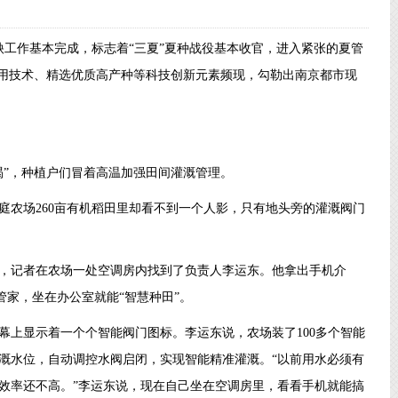
秧工作基本完成，标志着“三夏”夏种战役基本收官，进入紧张的夏管
利用技术、精选优质高产种等科技创新元素频现，勾勒出南京都市现
渴”，种植户们冒着高温加强田间灌溉管理。
庭农场260亩有机稻田里却看不到一个人影，只有地头旁的灌溉阀门
，记者在农场一处空调房内找到了负责人李运东。他拿出手机介
管家，坐在办公室就能“智慧种田”。
幕上显示着一个个智能阀门图标。李运东说，农场装了100多个智能
溉水位，自动调控水阀启闭，实现智能精准灌溉。“以前用水必须有
效率还不高。”李运东说，现在自己坐在空调房里，看看手机就能搞