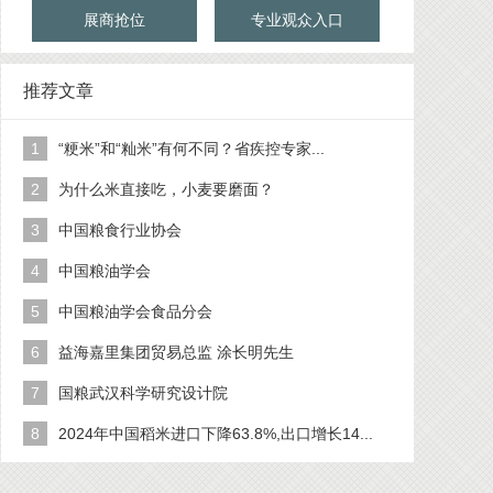
展商抢位
专业观众入口
推荐文章
1
“粳米”和“籼米”有何不同？省疾控专家...
2
为什么米直接吃，小麦要磨面？
3
中国粮食行业协会
4
中国粮油学会
5
中国粮油学会食品分会
6
益海嘉里集团贸易总监 涂长明先生
7
国粮武汉科学研究设计院
8
2024年中国稻米进口下降63.8%,出口增长14...