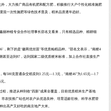
。此外，大力推广商品有机肥和配方肥，积极推行大户个性化精准施肥
缓混一次性施肥等绿色技术普及，稻米品质逐年趋好。
鑫丽种植专业合作社理事长邵名文看来，只有精选品种、精耕细
46’，剩下的是‘徽两优丝苗’等优质籼稻品种。”邵名文表示，“南粳4
检测甚至达到87，达到国家二级优质粳米标准，加上合作社直接生产
克普通杂交稻卖到1.25元—1.3元，“南粳46”为1.65元—1.7
5元。
过程，推进从种到收“四新”成果全覆盖，目前优质稻米生产基地
。此外，市农技推广站也对农户从优选良种、培育适龄壮秧、科学水肥管
种出高产又好吃的南京地产大米。