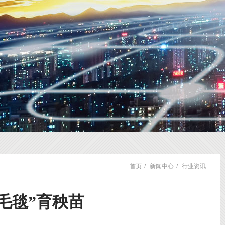
首页
/
新闻中心
/
行业资讯
形毛毯”育秧苗