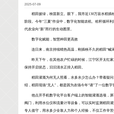
2025-07-09
稻田披绿，秧苗新立。眼下，我市近130万亩水稻插
阶段。今年“三夏”作业中，数字化智能农机、秸秆循环
代农业向“新”而行的生动图景。
数字化赋能，智慧种田更高效
连日来，南京持续晴热高温，刚插秧不久的稻田“喊
昨天下午，在其他农户忙碌的时候，江宁区开太红家
保持开启状态，汩汩清水正排入稻田。
稻田灌溉为何无人照看，水多水少怎么办？带着疑问
绍，稻田现场“无人”，都是因为农场今年“请”了一位数字
他点开手机数字化平台客户端上的智能灌溉选项，屏
阀门，利用水位仪和流量计等设备，可以实时监测稻田灌
专人值守，用水多少全靠人力和个人经验，不仅工作辛苦