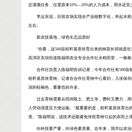
定灌溉任务，仅需原来10%—20%的人力成本，用水还至
李运东说，目前农场实现全产业链数字化，串起水稻
左右。
新农技落地，绿色生态品质好
“你看，这500亩秸秆基质块育出来的秧苗长得就是
高淳区东坝街道陈福明农业专业合作社水稻田里，一株株
合作社负责人陈福明告诉记者，今年合作社有500
秸秆基质块育秧。记者在合作社育秧中心看到，几张保存
深的棕褐色，重量也轻许多。
过去育秧需要从田间取土、肥土等，费时又费力，用
人劳动强度且方便运输。“最重要的是，秸秆基质块育出
质。”陈福明说，该技术还能避免传统育秧引起的农田土
向科技要产量，向绿色要质量。近年来，我市以农业