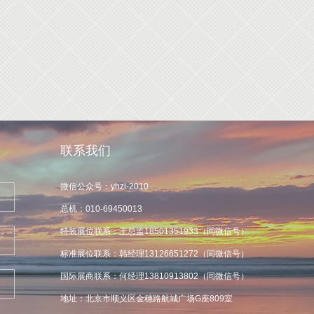
联系我们
微信公众号：yhzl-2010
总机：010-69450013
特装展位联系：王总监18501351933（同微信号）
标准展位联系：韩经理13126651272（同微信号）
国际展商联系：何经理13810913802（同微信号）
地址：北京市顺义区金穗路航城广场G座809室