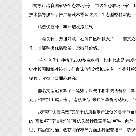
目前累计培育国家级生态农场9家、市级生态农场29家
技术指导服务，推广哈茨木霉菌防治、生态型犁耕深翻、
精选优质种，丰产增收添底气
一粒良种，万担好粮。在浦口区种粮大户——南京众
作，才能种出优质稻谷，卖出好价钱。
“今年合作社种植了2000多亩水稻，其中七成是‘南粳
6”生长周期相对较长，但食味值能达到85左右，合作社
销售，收益比普通品种高。
邵名文给记者算了一笔账，以去年稻米销售价格计算，每500
元，如果加工成大米，“南粳46”大米销售单价可达5元—1
我市将“优质高效”贯穿于优质稻米产业链的各环节全
的“南粳46”“宁香粳9号”等优良品种覆盖率达100%
理、病虫害防治、收获与保存等方面进行配套指导，确保