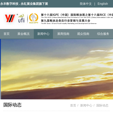
永丰数字科技 . 永红展业集团旗下展
简体中文
|
English
会
首页
展会概况
新闻中心
展商指南
观众指南
综合服务
国际动态
首页
/
新闻中心
/
国际动态