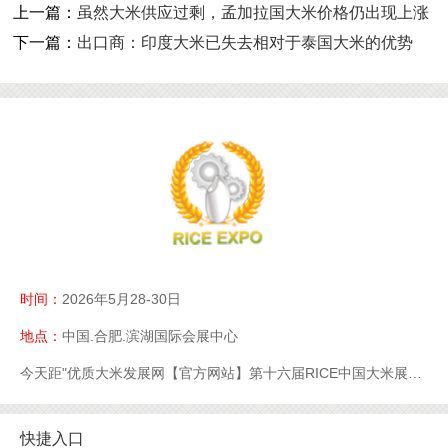
上一篇：
虽然大米供应过剩，孟加拉国大米价格仍出现上涨
下一篇：
出口商：印度大米已失去相对于泰国大米的优势
时间：
2026年5月28-30日
地点：
中国.合肥.滨湖国际会展中心
今天距"优质大米发展网【官方网站】第十六届RICE中国大米展【官网】优质大米展【官网】大米展【官网】"开幕还有
快捷入口